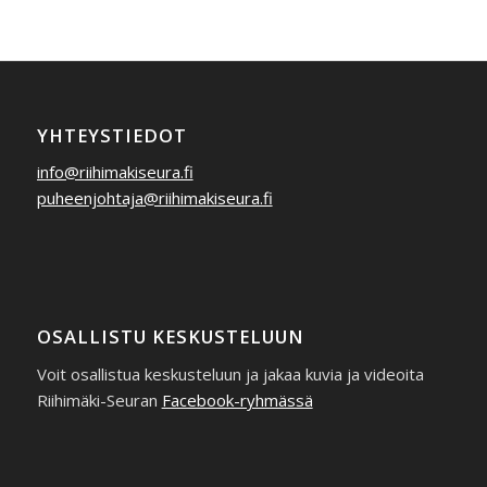
YHTEYSTIEDOT
info@riihimakiseura.fi
puheenjohtaja@riihimakiseura.fi
OSALLISTU KESKUSTELUUN
Voit osallistua keskusteluun ja jakaa kuvia ja videoita
Riihimäki-Seuran
Facebook-ryhmässä