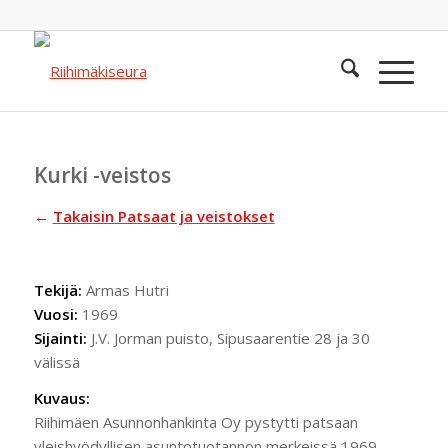
Kurki -veistos
←
Takaisin Patsaat ja veistokset
Tekijä:
Armas Hutri
Vuosi:
1969
Sijainti:
J.V. Jorman puisto, Sipusaarentie 28 ja 30
välissä
Kuvaus:
Riihimäen Asunnonhankinta Oy pystytti patsaan
yleishyödyllisen asuntotuotannon merkeissä 1969.